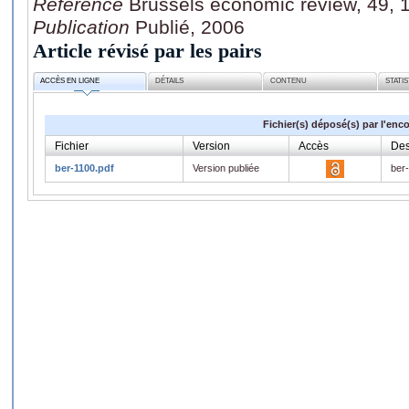
Référence
Brussels economic review, 49, 1
Publication
Publié, 2006
Article révisé par les pairs
ACCÈS EN LIGNE
DÉTAILS
CONTENU
STATI
Fichier(s) déposé(s) par l'enc
Fichier
Version
Accès
Des
ber-1100.pdf
Version publiée
ber