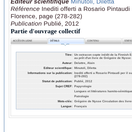
Editeur scientifique
Minutoli, Diletta
Référence
Inediti offerti a Rosario Pintaud
Florence, page (278-282)
Publication
Publié, 2012
Partie d'ouvrage collectif
ACCÈS EN LIGNE
DÉTAILS
CONTENU
STATI
Titre:
Un ostracon copte inédit de la Finnish Eg
au prêt d'un livre de Grégoire de Nysse
Auteur:
Delattre, Alain
Editeur scientifique:
Minutoli, Diletta
Informations sur la publication:
Inediti offerti a Rosario Pintaudi per i
(278-282)
Statut de publication:
Publié, 2012
Sujet CREF:
Papyrologie
Langues et littératures hamito-sémitiqu
Patrologie
Mots-clés:
Grégoire de Nysse Circulation des livr
Langue:
Français