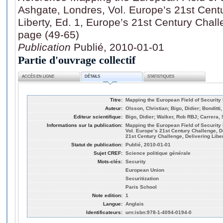
Ashgate, Londres, Vol. Europe’s 21st Centu
Liberty, Ed. 1, Europe’s 21st Century Challe
page (49-65)
Publication
Publié, 2010-01-01
Partie d'ouvrage collectif
ACCÈS EN LIGNE
DÉTAILS
STATISTIQUES
Titre:
Mapping the European Field of Security
Auteur:
Olsson, Christian; Bigo, Didier; Bonditti,
Editeur scientifique:
Bigo, Didier; Walker, Rob RBJ; Carrera, 
Informations sur la publication:
Mapping the European Field of Security
Vol. Europe’s 21st Century Challenge, De
21st Century Challenge, Delivering Liber
Statut de publication:
Publié, 2010-01-01
Sujet CREF:
Science politique générale
Mots-clés:
Security
European Union
Securitization
Paris School
Note edition:
1
Langue:
Anglais
Identificateurs:
urn:isbn:978-1-4094-0194-0