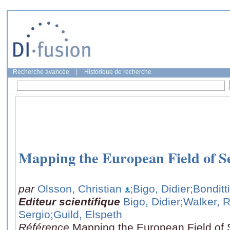
Recherche avancée
|
Historique de recherche
Mapping the European Field of Se
par
Olsson, Christian
;Bigo, Didier
;Bonditt
Editeur scientifique
Bigo, Didier
;Walker, 
Sergio
;Guild, Elspeth
Référence
Mapping the European Field of S