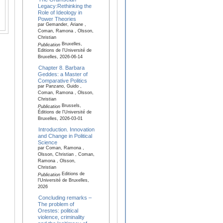
Legacy:Rethinking the
Role of Ideology in
Power Theories
par Gemander, Ariane ,
Coman, Ramona , Olsson,
Christian
Bruxelles,
Publication
Editions de l'Université de
Bruxelles, 2026-06-14
Chapter 8. Barbara
Geddes: a Master of
Comparative Politics
par Panzano, Guido ,
Coman, Ramona , Olsson,
Christian
Brussels,
Publication
Éditions de l'Université de
Bruxelles, 2026-03-01
Introduction. Innovation
and Change in Political
Science
par Coman, Ramona ,
Olsson, Christian , Coman,
Ramona , Olsson,
Christian
Editions de
Publication
l'Université de Bruxelles,
2026
Concluding remarks –
The problem of
Orestes: political
violence, criminality