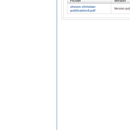
Fichier
Version
olsson-christian-
Version pub
publication4.pdf