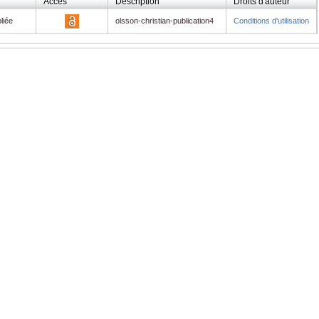
Accès
Description
Droits d'auteur
liée
olsson-christian-publication4
Conditions d'utilisation