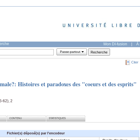
herche
Mon DI-fusion
|
À 
Passe-partout
Citer
male?: Histoires et paradoxes des "coeurs et des esprits"
6-62), 2
CONTENU
STATISTIQUES
Fichier(s) déposé(s) par l'encodeur