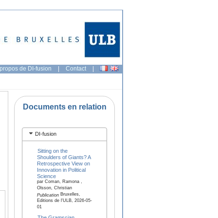
propos de DI-fusion
|
Contact
|
Documents en relation
DI-fusion
Sitting on the
Shoulders of Giants? A
Retrospective View on
Innovation in Political
Science
par Coman, Ramona ,
Olsson, Christian
Bruxelles,
Publication
Editions de l'ULB, 2026-05-
01
The Gramscian