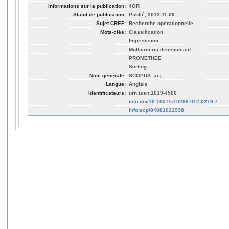
Informations sur la publication:
4OR
Statut de publication:
Publié, 2012-11-06
Sujet CREF:
Recherche opérationnelle
Mots-clés:
Classification
Imprecision
Multicriteria decision aid
PROMETHEE
Sorting
Note générale:
SCOPUS: ar.j
Langue:
Anglais
Identificateurs:
urn:issn:1619-4500
info:doi/10.1007/s10288-012-0219-7
info:scp/84881021998