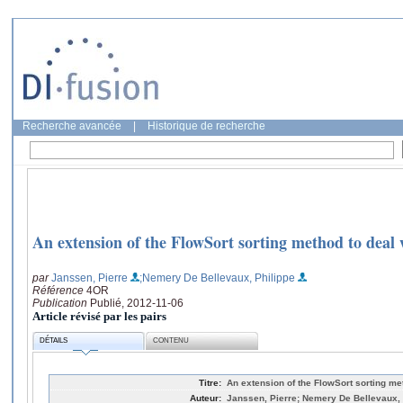
Recherche avancée
|
Historique de recherche
An extension of the FlowSort sorting method to deal 
par
Janssen, Pierre
;Nemery De Bellevaux, Philippe
Référence
4OR
Publication
Publié, 2012-11-06
Article révisé par les pairs
DÉTAILS
CONTENU
Titre:
An extension of the FlowSort sorting me
Auteur:
Janssen, Pierre; Nemery De Bellevaux, 