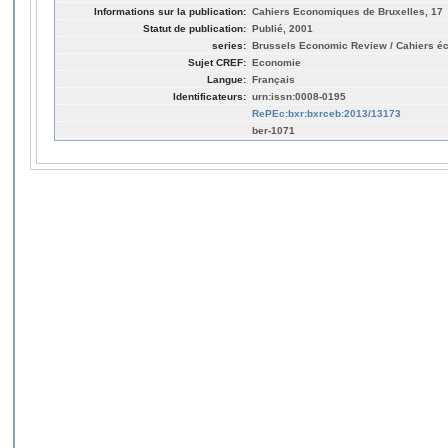
Informations sur la publication:
Cahiers Economiques de Bruxelles, 17
Statut de publication:
Publié, 2001
series:
Brussels Economic Review / Cahiers é
Sujet CREF:
Economie
Langue:
Français
Identificateurs:
urn:issn:0008-0195
RePEc:bxr:bxrceb:2013/13173
ber-1071