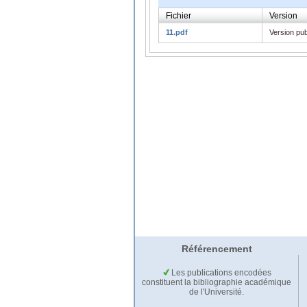
Fichier
Version
11.pdf
Version pub
Référencement
Les publications encodées
constituent la bibliographie académique
de l'Université.