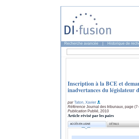
Recherche avancée
|
Historique de rec
Inscription à la BCE et deman
inadvertances du législateur 
par
Taton, Xavier
Référence
Journal des tribunaux, page (7
Publication
Publié, 2010
Article révisé par les pairs
ACCÈS EN LIGNE
DÉTAILS