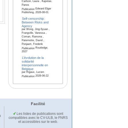
Carlson, Laura , Kapotas,
Panos
Edward Elgar
Publication
Publishing, 2026-08-01
Self-censorship:
Between Risks and
Agency
par Wong, Jing-Syuan ,
Frangville, Vanessa ,
Coman, Ramona ,
Paternotte, David ,
Ponjaert, Frederik
Routledge,
Publication
2027
L’évolution de la
solidarité
interpersonnelle en
Belgique
par Rigaux, Lucien
2026-06-22
Publication
Facilité
Les listes de publications sont
u
compatibles avec le CV-ULB, le FNRS
et accessibles sur le web.