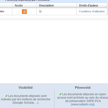
Accès
Description
Droits d'auteur
liée
11
Conditions d'utilisation
Visibilité
Pérennité
Les documents déposés en open-
Les documents déposés sont
access sont archivés au sein du résea
indexés par les moteurs de recherche
de préservation SAFE-PLN
(Google Scholar,…).
(www.safepln.org)
.