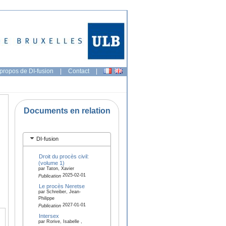
propos de DI-fusion
|
Contact
|
Documents en relation
DI-fusion
Droit du procès civil:
(volume 1)
par Taton, Xavier
2025-02-01
Publication
Le procès Neretse
par Schreiber, Jean-
Philippe
2027-01-01
Publication
Intersex
par Rorive, Isabelle ,