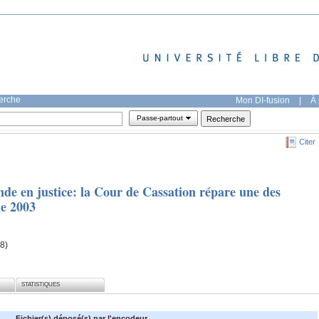
herche
Mon DI-fusion
|
À 
Passe-partout
Citer
de en justice: la Cour de Cassation répare une des
de 2003
-8)
STATISTIQUES
Fichier(s) déposé(s) par l'encodeur