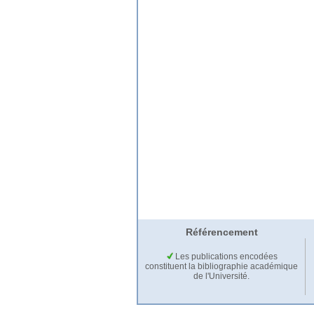
Référencement
Les publications encodées
constituent la bibliographie académique
de l'Université.