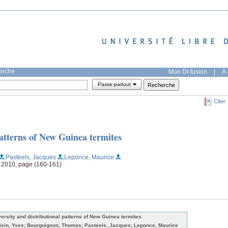
herche
Mon DI-fusion
|
À 
Passe-partout
Citer
patterns of New Guinea termites
;Pasteels, Jacques
;Leponce, Maurice
C 2010, page (160-161)
versity and distributional patterns of New Guinea termites
isin, Yves; Bourguignon, Thomas; Pasteels, Jacques; Leponce, Maurice