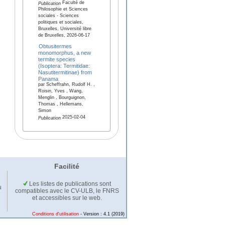
Faculté de
Publication
Philosophie et Sciences
sociales - Sciences
politiques et sociales,
Bruxelles, Université libre
de Bruxelles, 2026-06-17
Obtusitermes
monomorphus, a new
termite species
(Isoptera: Termitidae:
Nasutitermitinae) from
Panama
par Scheffrahn, Rudolf H. ,
Roisin, Yves , Wang,
Menglin , Bourguignon,
Thomas , Hellemans,
Simon
2025-02-04
Publication
Facilité
Les listes de publications sont
u
compatibles avec le CV-ULB, le FNRS
et accessibles sur le web.
Conditions d'utilisation
- Version : 4.1 (2019)