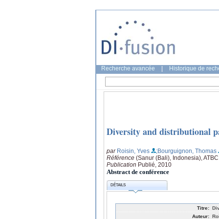
Recherche avancée
|
Historique de rec
Diversity and distributional 
par
Roisin, Yves
;Bourguignon, Thomas
Référence
(Sanur (Bali), Indonesia), ATB
Publication
Publié, 2010
Abstract de conférence
DÉTAILS
Titre:
Di
Auteur:
Ro