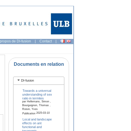
propos de DI-fusion
|
Contact
|
Documents en relation
DI-fusion
Towards a universal
understanding of sex
ratio in termites
par Hellemans, Simon ,
Bourguignon, Thomas ,
Roisin, Yves
2025-03-10
Publication
Local and landscape
effects on ant
functional and
taxonomic