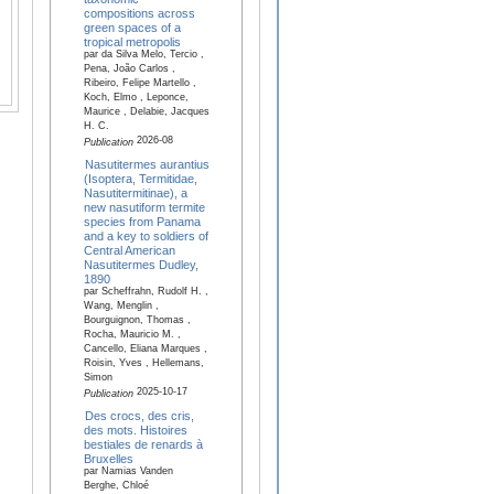
compositions across
green spaces of a
tropical metropolis
par da Silva Melo, Tercio ,
Pena, João Carlos ,
Ribeiro, Felipe Martello ,
Koch, Elmo , Leponce,
Maurice , Delabie, Jacques
H. C.
2026-08
Publication
Nasutitermes aurantius
(Isoptera, Termitidae,
Nasutitermitinae), a
new nasutiform termite
species from Panama
and a key to soldiers of
Central American
Nasutitermes Dudley,
1890
par Scheffrahn, Rudolf H. ,
Wang, Menglin ,
Bourguignon, Thomas ,
Rocha, Mauricio M. ,
Cancello, Eliana Marques ,
Roisin, Yves , Hellemans,
Simon
2025-10-17
Publication
Des crocs, des cris,
des mots. Histoires
bestiales de renards à
Bruxelles
par Namias Vanden
Berghe, Chloé