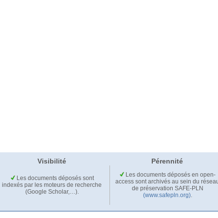
Visibilité
Pérennité
Les documents déposés en open-
Les documents déposés sont
access sont archivés au sein du résea
indexés par les moteurs de recherche
de préservation SAFE-PLN
(Google Scholar,…).
(www.safepln.org)
.