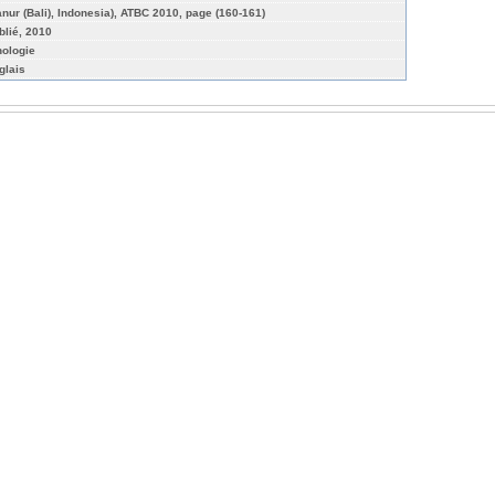
anur (Bali), Indonesia), ATBC 2010, page (160-161)
blié, 2010
hologie
glais