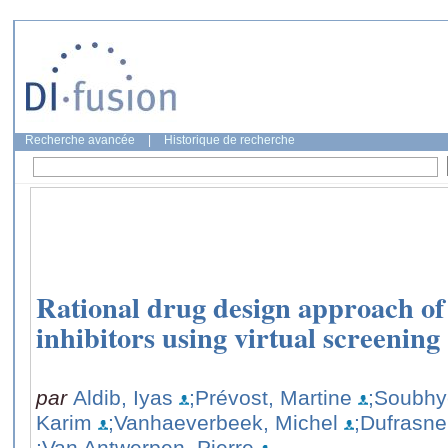
Recherche avancée
|
Historique de recherche
Rational drug design approach of
inhibitors using virtual screening
par
Aldib, Iyas
;Prévost, Martine
;Soubhye
Karim
;Vanhaeverbeek, Michel
;Dufrasne
;Van Antwerpen, Pierre