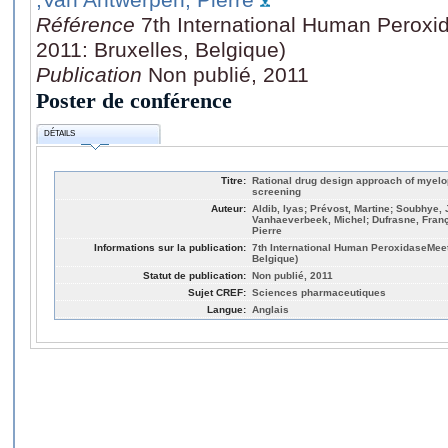
Référence
7th International Human Peroxi
2011: Bruxelles, Belgique)
Publication
Non publié, 2011
Poster de conférence
DÉTAILS
Titre:
Rational drug design approach of myelop
screening
Auteur:
Aldib, Iyas; Prévost, Martine; Soubhye, 
Vanhaeverbeek, Michel; Dufrasne, Fran
Pierre
Informations sur la publication:
7th International Human PeroxidaseMeet
Belgique)
Statut de publication:
Non publié, 2011
Sujet CREF:
Sciences pharmaceutiques
Langue:
Anglais