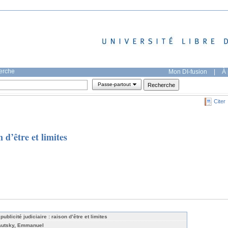
herche
Mon DI-fusion
|
À 
Passe-partout
Citer
n d’être et limites
publicité judiciaire : raison d’être et limites
autsky, Emmanuel