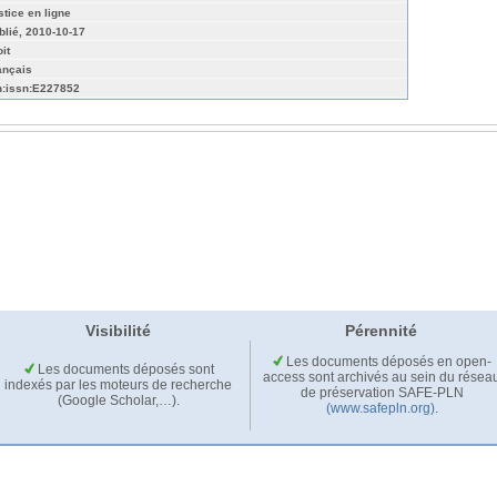
stice en ligne
blié, 2010-10-17
it
ançais
n:issn:E227852
Visibilité
Pérennité
Les documents déposés en open-
Les documents déposés sont
access sont archivés au sein du résea
indexés par les moteurs de recherche
de préservation SAFE-PLN
(Google Scholar,…).
(www.safepln.org)
.