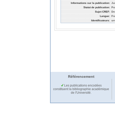
Informations sur la publication:
Ju
Statut de publication:
Pu
Sujet CREF:
Dro
Langue:
Fr
Identificateurs:
ur
Référencement
Les publications encodées
constituent la bibliographie académique
de l'Université.