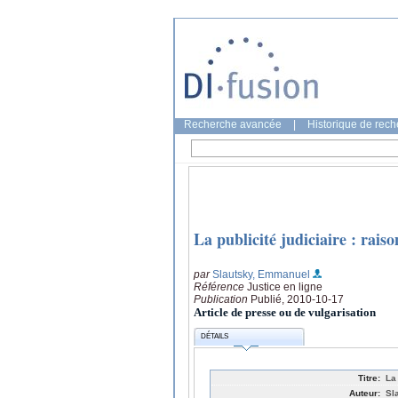
Recherche avancée
|
Historique de rec
La publicité judiciaire : raiso
par
Slautsky, Emmanuel
Référence
Justice en ligne
Publication
Publié, 2010-10-17
Article de presse ou de vulgarisation
DÉTAILS
Titre:
La 
Auteur:
Sl