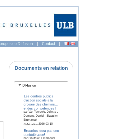
propos de DI-fusion
|
Contact
|
Documents en relation
DI-fusion
Les centres publics
d’action sociale à la
croisée des chemins…
et des compétences !
par Van Ypersele, Juliette ,
Dumont, Daniel , Slautsky,
Emmanuel
2026-03-15
Publication
Bruxelles n'est pas une
confédération!
par Slautsky, Emmanuel