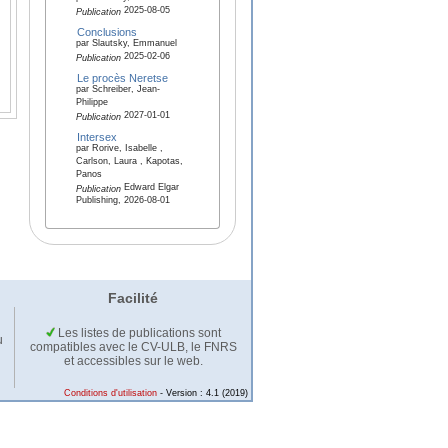
2025-08-05
Publication
Conclusions
par Slautsky, Emmanuel
2025-02-06
Publication
Le procès Neretse
par Schreiber, Jean-
Philippe
2027-01-01
Publication
Intersex
par Rorive, Isabelle ,
Carlson, Laura , Kapotas,
Panos
Edward Elgar
Publication
Publishing, 2026-08-01
Facilité
Les listes de publications sont
u
compatibles avec le CV-ULB, le FNRS
et accessibles sur le web.
Conditions d'utilisation
- Version : 4.1 (2019)