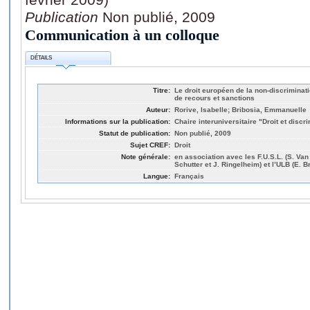
Publication
Non publié, 2009
Communication à un colloque
DÉTAILS
Titre:
Le droit européen de la non-discriminati
de recours et sanctions
Auteur:
Rorive, Isabelle; Bribosia, Emmanuelle
Informations sur la publication:
Chaire interuniversitaire "Droit et discr
Statut de publication:
Non publié, 2009
Sujet CREF:
Droit
Note générale:
en association avec les F.U.S.L. (S. Van
Schutter et J. Ringelheim) et l’ULB (E. Br
Langue:
Français