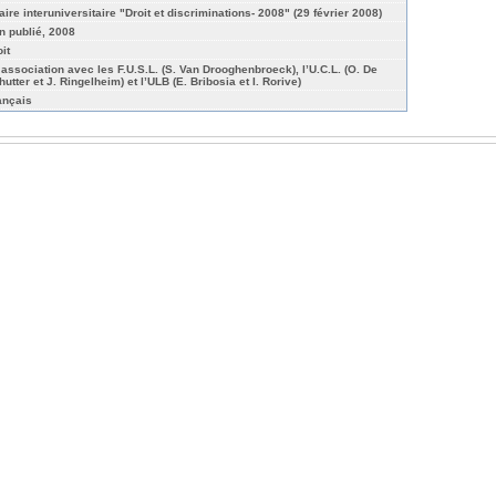
aire interuniversitaire "Droit et discriminations- 2008" (29 février 2008)
n publié, 2008
it
 association avec les F.U.S.L. (S. Van Drooghenbroeck), l’U.C.L. (O. De
utter et J. Ringelheim) et l’ULB (E. Bribosia et I. Rorive)
ançais