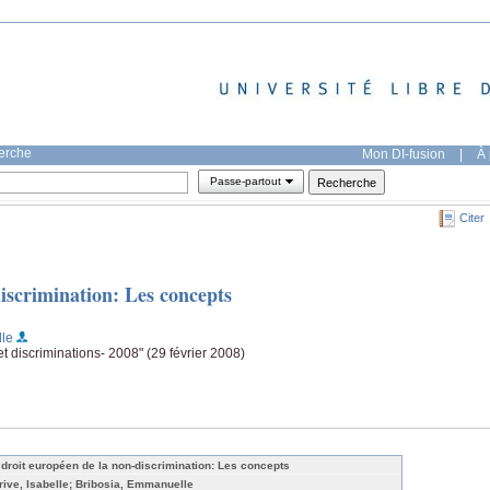
herche
Mon DI-fusion
|
À 
Passe-partout
Citer
iscrimination: Les concepts
lle
 et discriminations- 2008" (29 février 2008)
 droit européen de la non-discrimination: Les concepts
rive, Isabelle; Bribosia, Emmanuelle