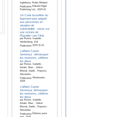
Inghilterra, Robin Médard
Edward Elgar
Publication
Publishing Ltd., 2025-01
Un Code bruxellois du
logement plus adapté
aux personnes en
situation de
vulnérabilité : retour sur
une victoire de
l’Equality Law Clinic
par Rorive, Isabelle ,
Vandenberg, Zoé
2025-11-01
Publication
L’affaire Caster
Semenya : démasquer
les monstres, célébrer
les dieux
par Rorive, Isabelle ,
Antaki, Marc , Gidrol-
Mistral, Gaële , Popovici,
Alexandra
Sherbrooke,
Publication
2026
L’affaire Caster
Semenya: démasquer
les monstres, célébrer
les dieux
par Rorive, Isabelle ,
Antaki, Marc , Gidrol-
Mistral, Gaële , Popovici,
Alexandra
Éditions juste
Publication