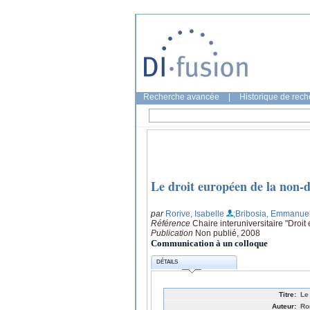
Recherche avancée
|
Historique de rec
Le droit européen de la non-d
par
Rorive, Isabelle
;Bribosia, Emmanue
Référence
Chaire interuniversitaire "Droit
Publication
Non publié, 2008
Communication à un colloque
DÉTAILS
Titre:
Le
Auteur:
Ro