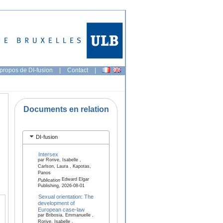
propos de DI-fusion
|
Contact
|
Documents en relation
DI-fusion
Intersex
par Rorive, Isabelle ,
Carlson, Laura , Kapotas,
Panos
Edward Elgar
Publication
Publishing, 2026-08-01
Sexual orientation: The
development of
European case-law
par Bribosia, Emmanuelle ,
Rorive, Isabelle ,