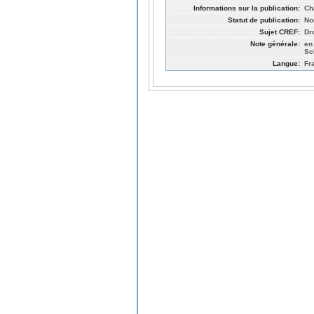
Informations sur la publication:
Ch
Statut de publication:
No
Sujet CREF:
Dro
Note générale:
en
Sch
Langue:
Fr