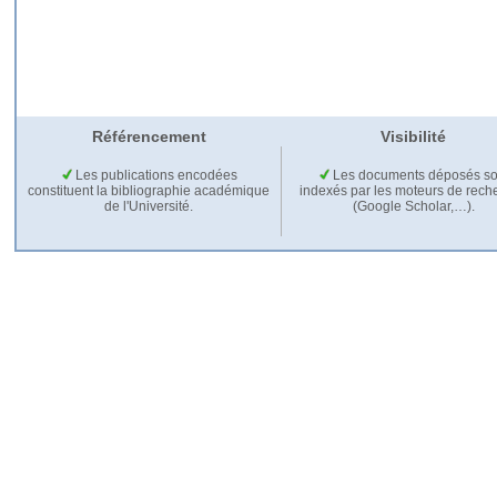
Référencement
Visibilité
Les publications encodées
Les documents déposés so
constituent la bibliographie académique
indexés par les moteurs de rech
de l'Université.
(Google Scholar,…).