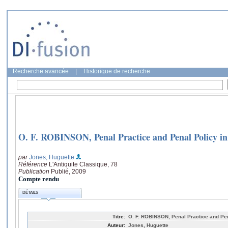
Recherche avancée
|
Historique de recherche
O. F. ROBINSON, Penal Practice and Penal Policy i
par
Jones, Huguette
Référence
L'Antiquite Classique, 78
Publication
Publié, 2009
Compte rendu
DÉTAILS
Titre:
O. F. ROBINSON, Penal Practice and Pe
Auteur:
Jones, Huguette