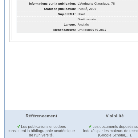
Informations sur la publication:
L'Antiquite Classique, 78
Statut de publication:
Publié, 2009
Sujet CREF:
Droit
Droit romain
Langue:
Anglais
Identificateurs:
urn:issn:0770-2817
Référencement
Visibilité
Les publications encodées
Les documents déposés so
constituent la bibliographie académique
indexés par les moteurs de rech
de l'Université.
(Google Scholar,…).