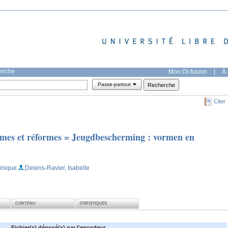
herche
Mon DI-fusion
|
À 
Passe-partout
Citer
ormes et réformes = Jeugdbescherming : vormen en
inique
;Delens-Ravier, Isabelle
CONTENU
STATISTIQUES
Fichier(s) déposé(s) par l'encodeur