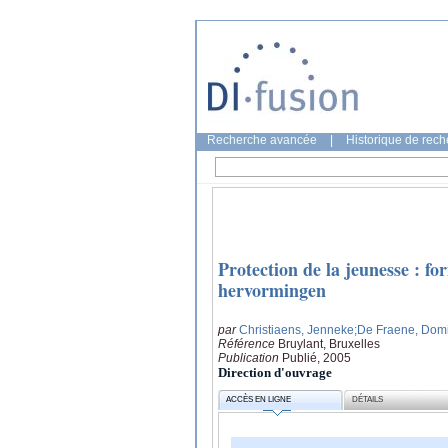
Recherche avancée
|
Historique de rec
Protection de la jeunesse : f
hervormingen
par
Christiaens, Jenneke
;De Fraene, Dom
Référence
Bruylant, Bruxelles
Publication
Publié, 2005
Direction d'ouvrage
ACCÈS EN LIGNE
DÉTAILS