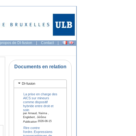
propos de DI-fusion
|
Contact
|
Documents en relation
DI-fusion
La prise en charge des
AICS sur mineurs
comme dispositif
hybride entre droit et
soin
par Arnaud, Naïma ,
Englebert, Jérôme
2026-06-15
Publication
Rire contre
l’ordre.:Expressions
iconographiques de