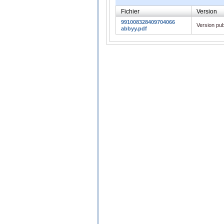
Fichier
Version
991008328409704066
Version pub
abbyy.pdf