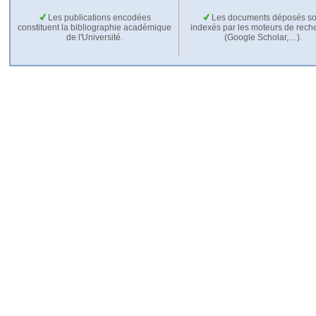
Les publications encodées
Les documents déposés so
constituent la bibliographie académique
indexés par les moteurs de rech
de l'Université.
(Google Scholar,…).