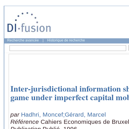
Recherche avancée
|
Historique de recherche
Inter-jurisdictional information s
game under imperfect capital mob
par
Hadhri, Moncef
;Gérard, Marcel
Référence
Cahiers Economiques de Bruxel
Publication
Publié, 1996