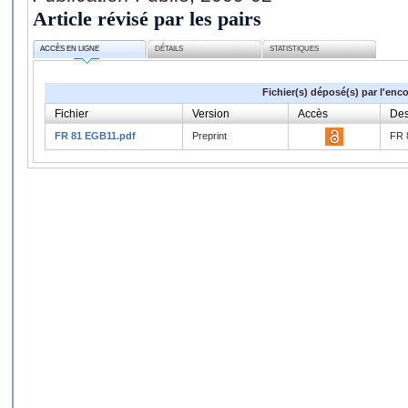
Article révisé par les pairs
ACCÈS EN LIGNE
DÉTAILS
STATISTIQUES
Fichier(s) déposé(s) par l'enc
Fichier
Version
Accès
Des
FR 81 EGB11.pdf
Preprint
FR 