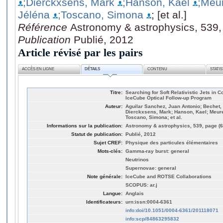
;Dierckxsens, Mark
;Hanson, Kael
;Meu
Jéléna
;Toscano, Simona
; [et al.]
Référence
Astronomy & astrophysics, 539,
Publication
Publié, 2012
Article révisé par les pairs
ACCÈS EN LIGNE
DÉTAILS
CONTENU
STATI
Titre:
Searching for Soft Relativistic Jets in 
IceCube Optical Follow-up Program
Auteur:
Aguilar Sanchez, Juan Antonio; Bechet, 
Dierckxsens, Mark; Hanson, Kael; Meure
Toscano, Simona; et al.
Informations sur la publication:
Astronomy & astrophysics, 539, page (6
Statut de publication:
Publié, 2012
Sujet CREF:
Physique des particules élémentaires
Mots-clés:
Gamma-ray burst: general
Neutrinos
Supernovae: general
Note générale:
IceCube and ROTSE Collaborations
SCOPUS: ar.j
Langue:
Anglais
Identificateurs:
urn:issn:0004-6361
info:doi/10.1051/0004-6361/201118071
info:scp/84863295832