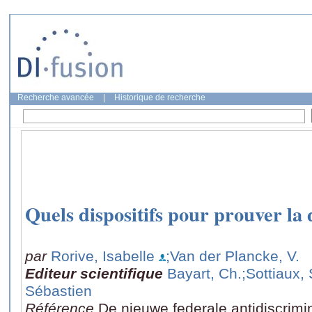
Recherche avancée
|
Historique de recherche
Quels dispositifs pour prouver la
par
Rorive, Isabelle
;Van der Plancke, V.
Editeur scientifique
Bayart, Ch.
;Sottiaux, 
Sébastien
Référence
De nieuwe federale antidiscrimi