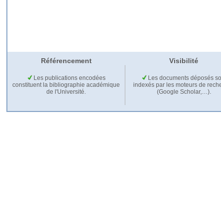
Référencement
Visibilité
Les publications encodées
Les documents déposés so
constituent la bibliographie académique
indexés par les moteurs de rech
de l'Université.
(Google Scholar,…).