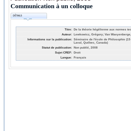
Communication à un colloque
DÉTAILS
Titre:
De la théorie hégélienne aux normes te
Auteur:
Lewkowicz, Grégory; Van Waeyenberge
Informations sur la publication:
Séminaire de l'école de Philosophie (1
Laval, Québec, Canada)
Statut de publication:
Non publié, 2008
Sujet CREF:
Droit
Langue:
Français