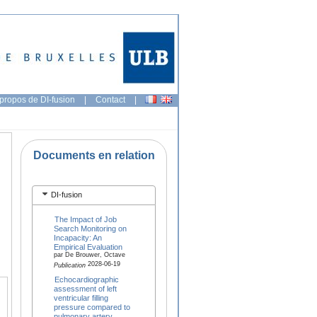
propos de DI-fusion
|
Contact
|
Documents en relation
DI-fusion
The Impact of Job
Search Monitoring on
Incapacity: An
Empirical Evaluation
par De Brouwer, Octave
2028-06-19
Publication
Echocardiographic
assessment of left
ventricular filling
pressure compared to
pulmonary artery