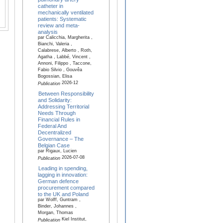
catheter in
mechanically ventilated
patients: Systematic
review and meta-
analysis
par Calicchia, Margherita ,
Bianchi, Valeria ,
Calabrese, Alberto , Roth,
Agatha , Labbé, Vincent ,
Annoni, Filippo , Taccone,
Fabio Silvio , Gouvêa
Bogossian, Elisa
2026-12
Publication
Between Responsibility
and Solidarity:
Addressing Territorial
Needs Through
Financial Rules in
Federal And
Decentralized
Governance – The
Belgian Case
par Rigaux, Lucien
2026-07-08
Publication
Leading in spending,
lagging in innovation:
German defence
procurement compared
to the UK and Poland
par Wolff, Guntram ,
Binder, Johannes ,
Morgan, Thomas
Kiel Institut,
Publication