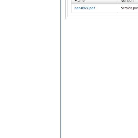
Fichier
Version
ber-0927.pdf
Version pub