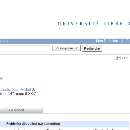
herche
Mon DI-fusion
|
À 
Passe-partout
Citer
es
asteels, Jean-Michel
les, 147, page (I-XXX)
STATISTIQUES
Fichier(s) déposé(s) par l'encodeur