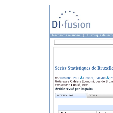
Recherche avancée
|
Historique de rec
Séries Statistiques de Bruxell
par
Kestens, Paul
;Hespel, Evelyne
;P
Référence
Cahiers Economiques de Bruxel
Publication
Publié, 1995
Article révisé par les pairs
ACCÈS EN LIGNE
DÉTAILS