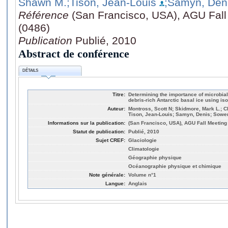
Shawn M.
;Tison, Jean-Louis
;Samyn, Den
Référence
(San Francisco, USA), AGU Fall
(0486)
Publication
Publié, 2010
Abstract de conférence
DÉTAILS
Titre:
Determining the importance of microbia
debris-rich Antarctic basal ice using i
Auteur:
Montross, Scott N; Skidmore, Mark L.; Ch
Tison, Jean-Louis; Samyn, Denis; Sower
Informations sur la publication:
(San Francisco, USA), AGU Fall Meeting
Statut de publication:
Publié, 2010
Sujet CREF:
Glaciologie
Climatologie
Géographie physique
Océanographie physique et chimique
Note générale:
Volume n°1
Langue:
Anglais