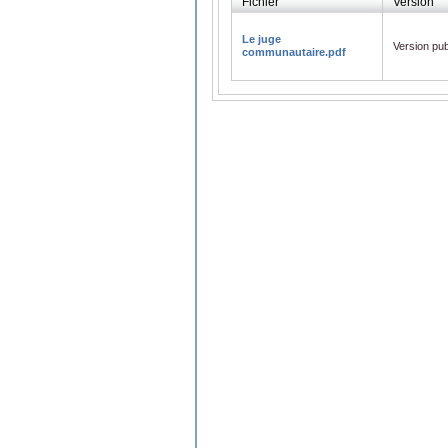
Fichier
Version
Le juge
Version pub
communautaire.pdf