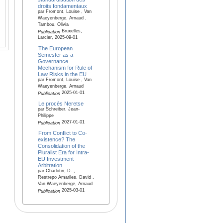
droits fondamentaux
par Fromont, Louise , Van
Waeyenberge, Arnaud ,
Tambou, Olivia
Bruxelles,
Publication
Larcier, 2025-09-01
The European
Semester as a
Governance
Mechanism for Rule of
Law Risks in the EU
par Fromont, Louise , Van
Waeyenberge, Arnaud
2025-01-01
Publication
Le procès Neretse
par Schreiber, Jean-
Philippe
2027-01-01
Publication
From Conflict to Co-
existence? The
Consolidation of the
Pluralist Era for Intra-
EU Investment
Arbitration
par Charlotin, D. ,
Restrepo Amariles, David ,
Van Waeyenberge, Arnaud
2025-03-01
Publication