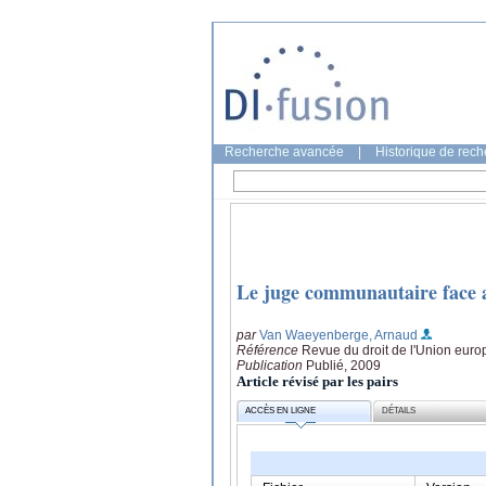
Recherche avancée
|
Historique de rec
Le juge communautaire face a
par
Van Waeyenberge, Arnaud
Référence
Revue du droit de l'Union eur
Publication
Publié, 2009
Article révisé par les pairs
ACCÈS EN LIGNE
DÉTAILS