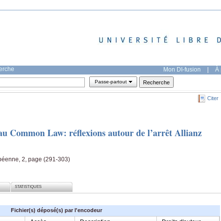
herche
Mon DI-fusion
|
À 
Passe-partout
Citer
u Common Law: réflexions autour de l’arrêt Allianz
opéenne, 2, page (291-303)
STATISTIQUES
Fichier(s) déposé(s) par l'encodeur