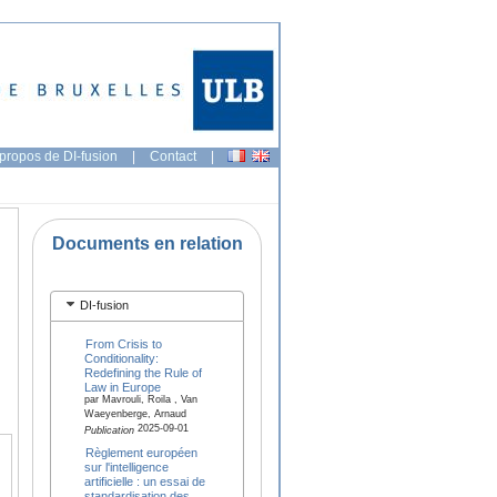
propos de DI-fusion
|
Contact
|
Documents en relation
DI-fusion
From Crisis to
Conditionality:
Redefining the Rule of
Law in Europe
par Mavrouli, Roila , Van
Waeyenberge, Arnaud
2025-09-01
Publication
Règlement européen
sur l'intelligence
artificielle : un essai de
standardisation des