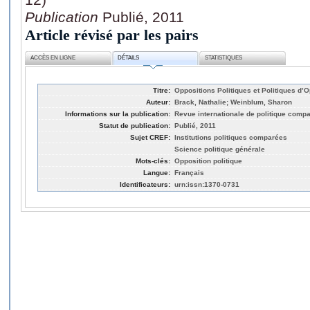
Publication
Publié, 2011
Article révisé par les pairs
ACCÈS EN LIGNE
DÉTAILS
STATISTIQUES
Titre:
Oppositions Politiques et Politiques d’O
Auteur:
Brack, Nathalie; Weinblum, Sharon
Informations sur la publication:
Revue internationale de politique compar
Statut de publication:
Publié, 2011
Sujet CREF:
Institutions politiques comparées
Science politique générale
Mots-clés:
Opposition politique
Langue:
Français
Identificateurs:
urn:issn:1370-0731