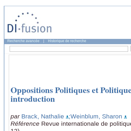
Recherche avancée
|
Historique de recherche
Oppositions Politiques et Politiqu
introduction
par
Brack, Nathalie
;Weinblum, Sharon
Référence
Revue internationale de politiq
12)