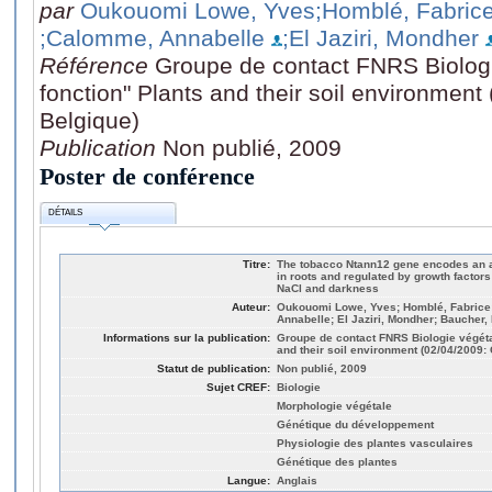
par
Oukouomi Lowe, Yves
;Homblé, Fabric
;Calomme, Annabelle
;El Jaziri, Mondher
Référence
Groupe de contact FNRS Biologi
fonction" Plants and their soil environmen
Belgique)
Publication
Non publié, 2009
Poster de conférence
DÉTAILS
Titre:
The tobacco Ntann12 gene encodes an a
in roots and regulated by growth factors
NaCl and darkness
Auteur:
Oukouomi Lowe, Yves; Homblé, Fabrice;
Annabelle; El Jaziri, Mondher; Baucher,
Informations sur la publication:
Groupe de contact FNRS Biologie végétal
and their soil environment (02/04/2009:
Statut de publication:
Non publié, 2009
Sujet CREF:
Biologie
Morphologie végétale
Génétique du développement
Physiologie des plantes vasculaires
Génétique des plantes
Langue:
Anglais