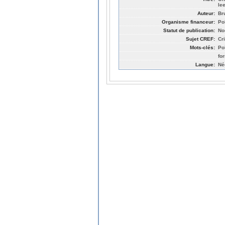
le
Auteur:
Br
Organisme financeur:
Po
Statut de publication:
No
Sujet CREF:
Cr
Mots-clés:
Po
fo
Langue:
Né