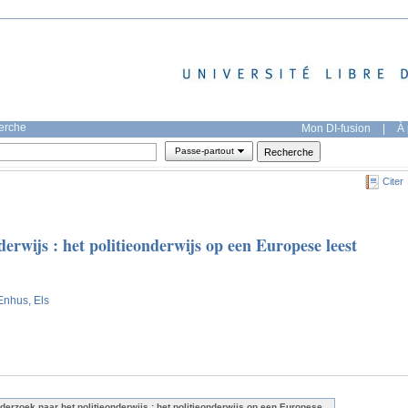
herche
Mon DI-fusion
|
À 
Passe-partout
Citer
erwijs : het politieonderwijs op een Europese leest
Enhus, Els
derzoek naar het politieonderwijs : het politieonderwijs op een Europese