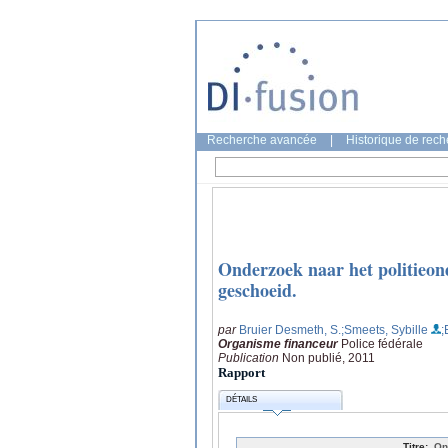
Recherche avancée
|
Historique de rec
Onderzoek naar het politieond
geschoeid.
par
Bruier Desmeth, S.
;Smeets, Sybille
;
Organisme financeur
Police fédérale
Publication
Non publié, 2011
Rapport
DÉTAILS
Titre:
On