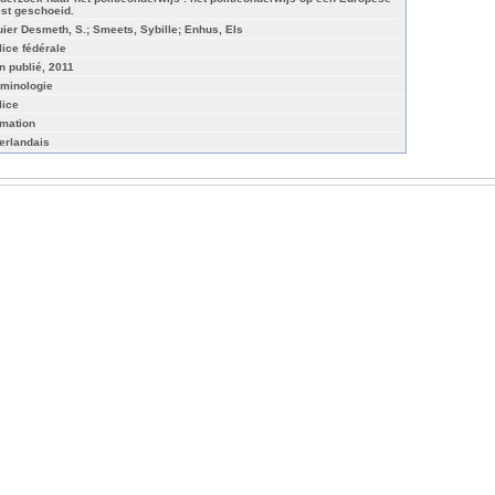
est geschoeid.
uier Desmeth, S.; Smeets, Sybille; Enhus, Els
lice fédérale
n publié, 2011
iminologie
lice
rmation
erlandais