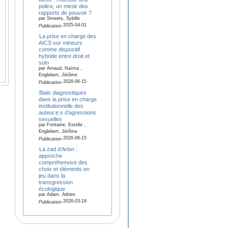
police, un miroir des
rapports de pouvoir ?
par Smeets, Sybille
2025-04-01
Publication
La prise en charge des
AICS sur mineurs
comme dispositif
hybride entre droit et
soin
par Arnaud, Naïma ,
Englebert, Jérôme
2026-06-15
Publication
Biais diagnostiques
dans la prise en charge
institutionnelle des
auteur.e.s d’agressions
sexuelles
par Fontaine, Estelle ,
Englebert, Jérôme
2026-06-15
Publication
La zad d’Arlon :
approche
compréhensive des
choix et éléments en
jeu dans la
transgression
écologique
par Adam, Adrien
2026-03-18
Publication