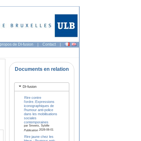
propos de DI-fusion
|
Contact
|
Documents en relation
DI-fusion
Rire contre
l’ordre.:Expressions
iconographiques de
l’humour anti-police
dans les mobilisations
sociales
contemporaines
par Smeets, Sybille
2026-06-01
Publication
Rire jaune chez les
bleus : l’humour anti-