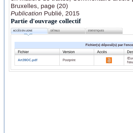
Bruxelles, page (20)
Publication
Publié, 2015
Partie d'ouvrage collectif
ACCÈS EN LIGNE
DÉTAILS
STATISTIQUES
Fichier(s) déposé(s) par l'enc
Fichier
Version
Accès
Des
Œuv
Art39OC.pdf
Postprint
l'œ