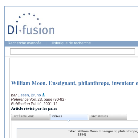
Recherche avancée
|
Historique de recherche
William Moon. Enseignant, philanthrope, inventeur et
par
Liesen, Bruno
Référence
Voir, 23, page (90-92)
Publication
Publié, 2001-12
Article révisé par les pairs
ACCÈS EN LIGNE
DÉTAILS
STATISTIQUES
Titre:
William Moon. Enseignant, philanthrope, 
1894)