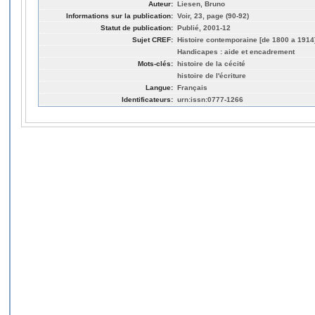
Auteur:
Liesen, Bruno
Informations sur la publication:
Voir, 23, page (90-92)
Statut de publication:
Publié, 2001-12
Sujet CREF:
Histoire contemporaine [de 1800 a 1914
Handicapes : aide et encadrement
Mots-clés:
histoire de la cécité
histoire de l'écriture
Langue:
Français
Identificateurs:
urn:issn:0777-1266