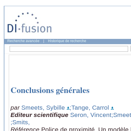
Recherche avancée
|
Historique de recherche
Conclusions générales
par
Smeets, Sybille
;Tange, Carrol
Editeur scientifique
Seron, Vincent
;Smeet
;Smits,
Référence
Police de proximité. Un modèle 