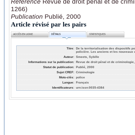
Référence
Revue de droit pénal et de crim
1266)
Publication
Publié, 2000
Article révisé par les pairs
ACCÈS EN LIGNE
DÉTAILS
STATISTIQUES
Titre:
De la territorialisation des dispositifs po
policière. Les anciens et les nouveaux
Auteur:
Smeets, Sybille
Informations sur la publication:
Revue de droit pénal et de criminologie
Statut de publication:
Publié, 2000
Sujet CREF:
Criminologie
Mots-clés:
police
Langue:
Français
Identificateurs:
urn:issn:0035-4384