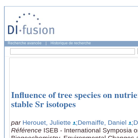
Recherche avancée
|
Historique de recherche
Influence of tree species on nutrie
stable Sr isotopes
par
Herouet, Juliette
;Demaiffe, Daniel
;
Référence
ISEB - International Symposia 
Biogeochemistry, Environmental Changes an