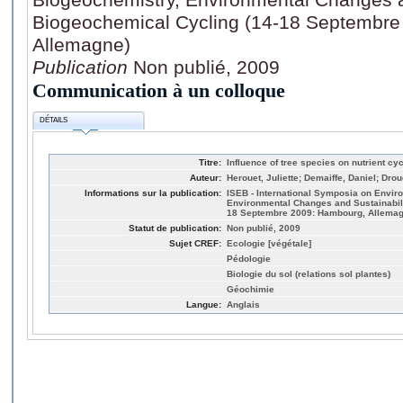
Biogeochemical Cycling (14-18 Septembre
Allemagne)
Publication
Non publié, 2009
Communication à un colloque
DÉTAILS
Titre:
Influence of tree species on nutrient c
Auteur:
Herouet, Juliette; Demaiffe, Daniel; Dro
Informations sur la publication:
ISEB - International Symposia on Envir
Environmental Changes and Sustainabili
18 Septembre 2009: Hambourg, Allemag
Statut de publication:
Non publié, 2009
Sujet CREF:
Ecologie [végétale]
Pédologie
Biologie du sol (relations sol plantes)
Géochimie
Langue:
Anglais