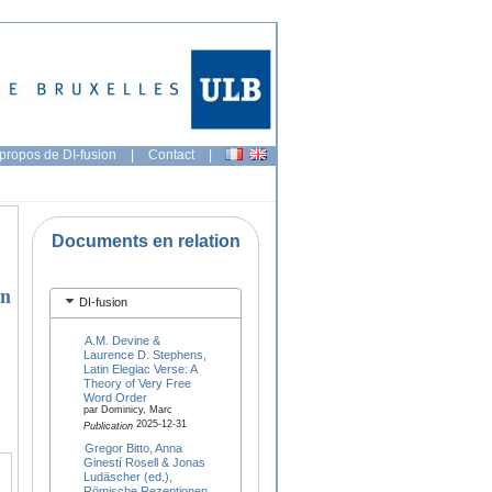
propos de DI-fusion
|
Contact
|
Documents en relation
en
DI-fusion
A.M. Devine &
Laurence D. Stephens,
Latin Elegiac Verse: A
Theory of Very Free
Word Order
par Dominicy, Marc
2025-12-31
Publication
Gregor Bitto, Anna
Ginestí Rosell & Jonas
Ludäscher (ed.),
Römische Rezeptionen