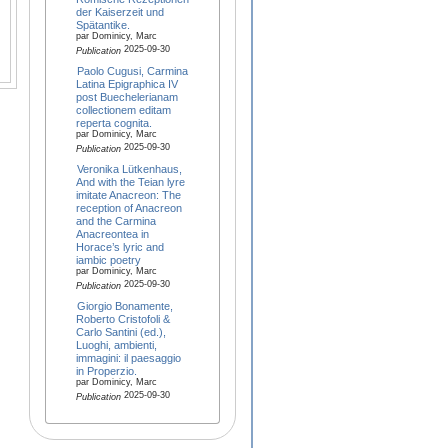
der Kaiserzeit und
Spätantike.
par Dominicy, Marc
2025-09-30
Publication
Paolo Cugusi, Carmina
Latina Epigraphica IV
post Buechelerianam
collectionem editam
reperta cognita.
par Dominicy, Marc
2025-09-30
Publication
Veronika Lütkenhaus,
And with the Teian lyre
imitate Anacreon: The
reception of Anacreon
and the Carmina
Anacreontea in
Horace’s lyric and
iambic poetry
par Dominicy, Marc
2025-09-30
Publication
Giorgio Bonamente,
Roberto Cristofoli &
Carlo Santini (ed.),
Luoghi, ambienti,
immagini: il paesaggio
in Properzio.
par Dominicy, Marc
2025-09-30
Publication