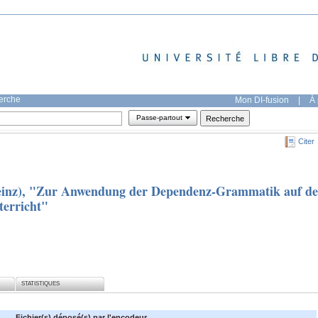
herche
Mon DI-fusion
|
À 
Passe-partout
Citer
Heinz), "Zur Anwendung der Dependenz-Grammatik auf d
terricht"
STATISTIQUES
Fichier(s) déposé(s) par l'encodeur