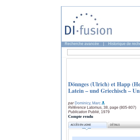
Recherche avancée
|
Historique de rec
Dönnges (Ulrich) et Happ (
Latein – und Griechisch – Un
par
Dominicy, Marc
Référence
Latomus, 38, page (805-807)
Publication
Publié, 1979
Compte rendu
ACCÈS EN LIGNE
DÉTAILS