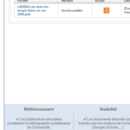
Fichier
Version
Accès
Des
LIESEN Lire avec les
Œuv
doigts Educ et soc
Version publiée
l'œ
2000.pdf
Référencement
Visibilité
Les publications encodées
Les documents déposés so
constituent la bibliographie académique
indexés par les moteurs de rech
de l'Université.
(Google Scholar,…).