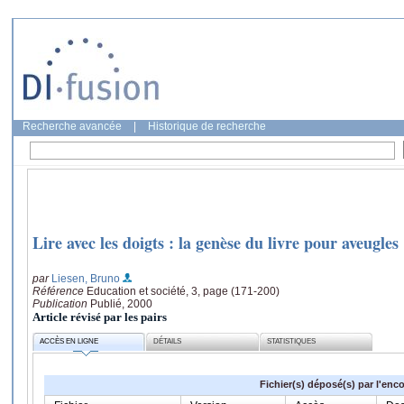
Recherche avancée
|
Historique de recherche
Lire avec les doigts : la genèse du livre pour aveugles
par
Liesen, Bruno
Référence
Education et société, 3, page (171-200)
Publication
Publié, 2000
Article révisé par les pairs
ACCÈS EN LIGNE
DÉTAILS
STATISTIQUES
Fichier(s) déposé(s) par l'enc