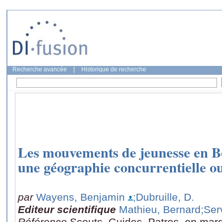
Recherche avancée
|
Historique de recherche
Les mouvements de jeunesse en B
une géographie concurrentielle o
par
Wayens, Benjamin
;Dubruille, D.
Editeur scientifique
Mathieu, Bernard
;Ser
Référence
Scouts, Guides, Patros, en mar