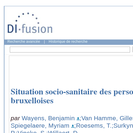
Recherche avancée
|
Historique de recherche
Situation socio-sanitaire des pers
bruxelloises
par
Wayens, Benjamin
;Van Hamme, Gille
Spiegelaere, Myriam
;Roesems, T.
;Surkyn
P.
;Vincke, S.
;Willaert, D.