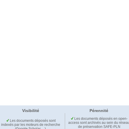
Visibilité
Pérennité
Les documents déposés en open-
Les documents déposés sont
access sont archivés au sein du résea
indexés par les moteurs de recherche
de préservation SAFE-PLN
(Google Scholar,…).