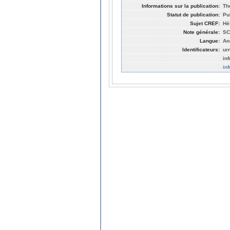
Informations sur la publication:
Th
Statut de publication:
Pu
Sujet CREF:
Hé
Note générale:
SC
Langue:
An
Identificateurs:
ur
in
in