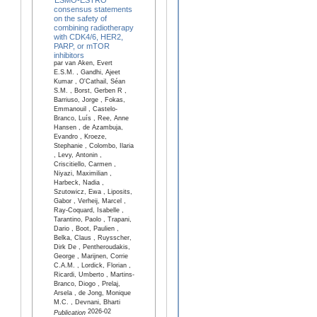
consensus statements
on the safety of
combining radiotherapy
with CDK4/6, HER2,
PARP, or mTOR
inhibitors
par van Aken, Evert
E.S.M. , Gandhi, Ajeet
Kumar , O'Cathail, Séan
S.M. , Borst, Gerben R ,
Barriuso, Jorge , Fokas,
Emmanouil , Castelo-
Branco, Luís , Ree, Anne
Hansen , de Azambuja,
Evandro , Kroeze,
Stephanie , Colombo, Ilaria
, Levy, Antonin ,
Criscitiello, Carmen ,
Niyazi, Maximilian ,
Harbeck, Nadia ,
Szutowicz, Ewa , Liposits,
Gabor , Verheij, Marcel ,
Ray-Coquard, Isabelle ,
Tarantino, Paolo , Trapani,
Dario , Boot, Paulien ,
Belka, Claus , Ruysscher,
Dirk De , Pentheroudakis,
George , Marijnen, Corrie
C.A.M. , Lordick, Florian ,
Ricardi, Umberto , Martins-
Branco, Diogo , Prelaj,
Arsela , de Jong, Monique
M.C. , Devnani, Bharti
2026-02
Publication