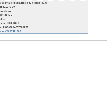
e Journal of pediatrics, 95, 3, page (493)
blié, 1979-09
matologie
OPUS: le.j
glais
n:issn:0022-3476
fo:pii/S0022347679805521
fo:scp/0018522983