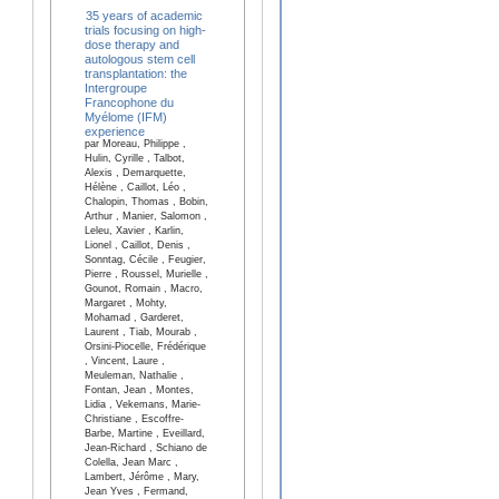
35 years of academic
trials focusing on high-
dose therapy and
autologous stem cell
transplantation: the
Intergroupe
Francophone du
Myélome (IFM)
experience
par Moreau, Philippe ,
Hulin, Cyrille , Talbot,
Alexis , Demarquette,
Hélène , Caillot, Léo ,
Chalopin, Thomas , Bobin,
Arthur , Manier, Salomon ,
Leleu, Xavier , Karlin,
Lionel , Caillot, Denis ,
Sonntag, Cécile , Feugier,
Pierre , Roussel, Murielle ,
Gounot, Romain , Macro,
Margaret , Mohty,
Mohamad , Garderet,
Laurent , Tiab, Mourab ,
Orsini-Piocelle, Frédérique
, Vincent, Laure ,
Meuleman, Nathalie ,
Fontan, Jean , Montes,
Lidia , Vekemans, Marie-
Christiane , Escoffre-
Barbe, Martine , Eveillard,
Jean-Richard , Schiano de
Colella, Jean Marc ,
Lambert, Jérôme , Mary,
Jean Yves , Fermand,