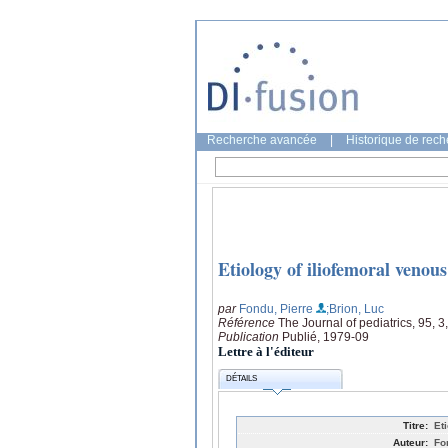
Recherche avancée
|
Historique de rec
Etiology of iliofemoral venou
par
Fondu, Pierre
;Brion, Luc
Référence
The Journal of pediatrics, 95, 3
Publication
Publié, 1979-09
Lettre à l'éditeur
DÉTAILS
Titre:
Et
Auteur:
Fo