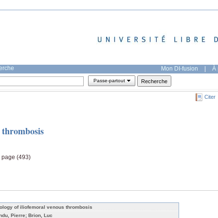
herche
Mon DI-fusion
|
À 
Passe-partout
Citer
s thrombosis
, page (493)
iology of iliofemoral venous thrombosis
ndu, Pierre; Brion, Luc