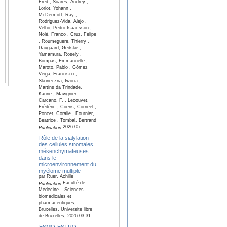
Fred , Soares, Andrey ,
Loriot, Yohann ,
McDermott, Ray ,
Rodriguez-Vida, Alejo ,
Velho, Pedro Isaacsson ,
Nolè, Franco , Cruz, Felipe
, Roumeguere, Thierry ,
Daugaard, Gedske ,
Yamamura, Rosely ,
Bompas, Emmanuelle ,
Maroto, Pablo , Gómez
Veiga, Francisco ,
Skoneczna, Iwona ,
Martins da Trindade,
Karine , Mavignier
Carcano, F. , Lecouvet,
Frédéric , Coens, Corneel ,
Poncet, Coralie , Fournier,
Beatrice , Tombal, Bertrand
2026-05
Publication
Rôle de la sialylation
des cellules stromales
mésenchymateuses
dans le
microenvironnement du
myélome multiple
par Ruer, Achille
Faculté de
Publication
Médecine – Sciences
biomédicales et
pharmaceutiques,
Bruxelles, Université libre
de Bruxelles, 2026-03-31
ESMO-ESTRO