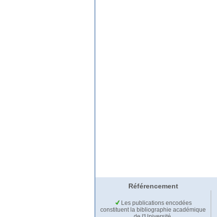
Référencement
Les publications encodées
constituent la bibliographie académique
de l'Université.