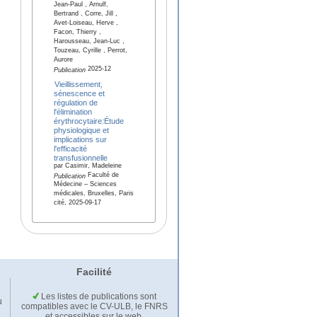
Jean-Paul , Arnulf,
Bertrand , Corre, Jill ,
Avet-Loiseau, Herve ,
Facon, Thierry ,
Harousseau, Jean-Luc ,
Touzeau, Cyrille , Perrot,
Aurore
2025-12
Publication
Vieillissement,
sénescence et
régulation de
l'élimination
érythrocytaire:Étude
physiologique et
implications sur
l'efficacité
transfusionnelle
par Casimir, Madeleine
Faculté de
Publication
Médecine – Sciences
médicales, Bruxelles, Paris
cité, 2025-09-17
Facilité
Les listes de publications sont
u
compatibles avec le CV-ULB, le FNRS
et accessibles sur le web.