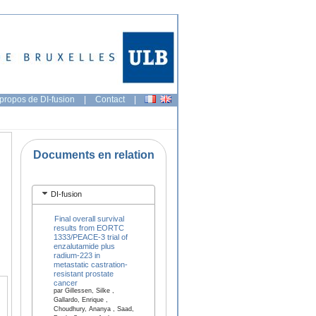
propos de DI-fusion
|
Contact
|
Documents en relation
DI-fusion
Final overall survival
results from EORTC
1333/PEACE-3 trial of
enzalutamide plus
radium-223 in
metastatic castration-
resistant prostate
cancer
par Gillessen, Silke ,
Gallardo, Enrique ,
Choudhury, Ananya , Saad,