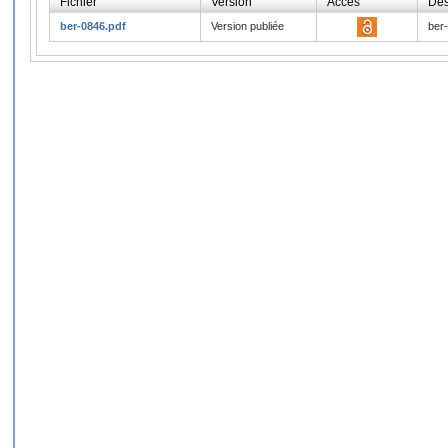
Fichier
Version
Accès
Des
ber-0846.pdf
Version publiée
ber