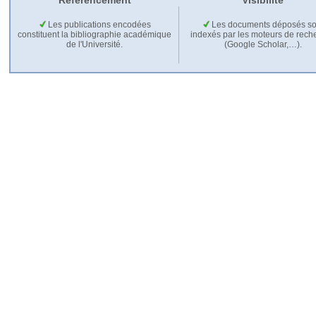
Référencement
Visibilité
Les publications encodées
Les documents déposés so
constituent la bibliographie académique
indexés par les moteurs de rech
de l'Université.
(Google Scholar,…).