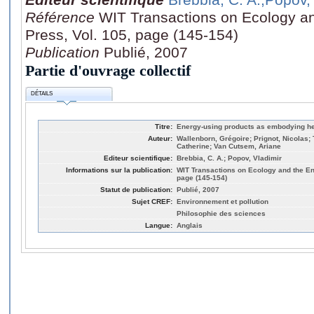
Référence
WIT Transactions on Ecology a
Press, Vol. 105, page (145-154)
Publication
Publié, 2007
Partie d'ouvrage collectif
DÉTAILS
Titre:
Energy-using products as embodying h
Auteur:
Wallenborn, Grégoire; Prignot, Nicolas; 
Catherine; Van Cutsem, Ariane
Editeur scientifique:
Brebbia, C. A.; Popov, Vladimir
Informations sur la publication:
WIT Transactions on Ecology and the En
page (145-154)
Statut de publication:
Publié, 2007
Sujet CREF:
Environnement et pollution
Philosophie des sciences
Langue:
Anglais