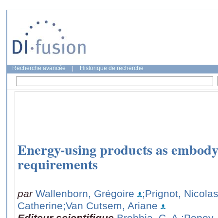
Recherche avancée
|
Historique de recherche
Energy-using products as embody
requirements
par
Wallenborn, Grégoire
;Prignot, Nicola
Catherine
;Van Cutsem, Ariane
Editeur scientifique
Brebbia, C. A.
;Popov,