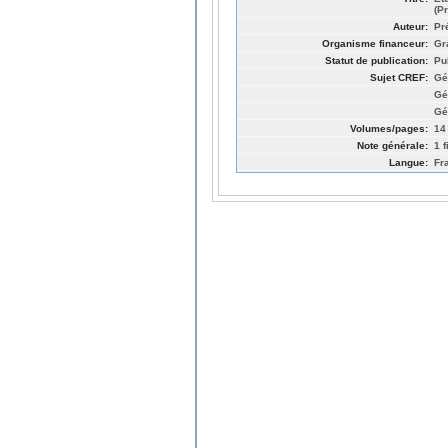
(P
Auteur:
Pr
Organisme financeur:
Gr
Statut de publication:
Pu
Sujet CREF:
Gé
Gé
Gé
Volumes/pages:
14
Note générale:
1 f
Langue:
Fr