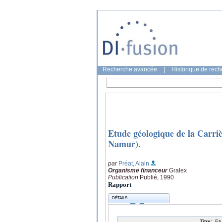
Recherche avancée
|
Historique de rec
Etude géologique de la Carriè
Namur).
par
Préat, Alain
Organisme financeur
Gralex
Publication
Publié, 1990
Rapport
DÉTAILS
Titre:
Et