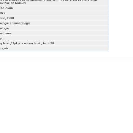
rovince de Namur).
éat, Alain
alex
blié, 1990
ologie et minéralogie
ologie
ochimie
 p.
ig.h.txt.,11pl.ph.couleur.h.txt., Avril 90
ançais