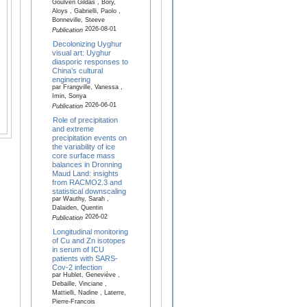
Goulven Gildas , Bory,
Aloys , Gabrielli, Paolo ,
Bonneville, Steeve
2026-08-01
Publication
Decolonizing Uyghur
visual art: Uyghur
diasporic responses to
China’s cultural
engineering
par Frangville, Vanessa ,
Imin, Sonya
2026-06-01
Publication
Role of precipitation
and extreme
precipitation events on
the variability of ice
core surface mass
balances in Dronning
Maud Land: insights
from RACMO2.3 and
statistical downscaling
par Wauthy, Sarah ,
Dalaiden, Quentin
2026-02
Publication
Longitudinal monitoring
of Cu and Zn isotopes
in serum of ICU
patients with SARS-
Cov-2 infection
par Hublet, Geneviève ,
Debaille, Vinciane ,
Mattielli, Nadine , Laterre,
Pierre-Francois