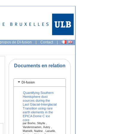
propos de DI-fusion
|
Contact
|
Documents en relation
DI-fusion
Quantifying Southern
Hemisphere dust
sources during the
Last Glacial-Interglacial
Transition using rare
earth elements in the
EPICA Dome C ice
core
par Boxho, Sibylle ,
Vanderstraeten, Aubry ,
Mattielli, Nadine , Laruelle,