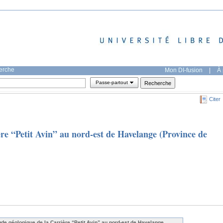
herche
Mon DI-fusion
|
À 
Passe-partout
Citer
re “Petit Avin” au nord-est de Havelange (Province de
ude géologique de la Carrière “Petit Avin” au nord-est de Havelange