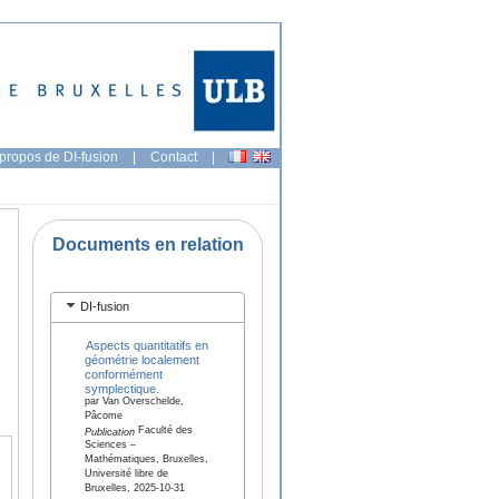
propos de DI-fusion
|
Contact
|
Documents en relation
DI-fusion
Aspects quantitatifs en
géométrie localement
conformément
symplectique.
par Van Overschelde,
Pâcome
Faculté des
Publication
Sciences –
Mathématiques, Bruxelles,
Université libre de
Bruxelles, 2025-10-31