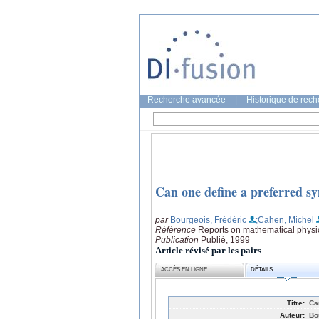
Recherche avancée
|
Historique de rec
Can one define a preferred s
par
Bourgeois, Frédéric
;Cahen, Michel
Référence
Reports on mathematical physic
Publication
Publié, 1999
Article révisé par les pairs
ACCÈS EN LIGNE
DÉTAILS
Titre:
Ca
Auteur:
Bo