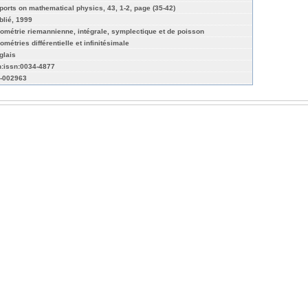
ports on mathematical physics, 43, 1-2, page (35-42)
blié, 1999
ométrie riemannienne, intégrale, symplectique et de poisson
ométries différentielle et infinitésimale
glais
n:issn:0034-4877
-002963