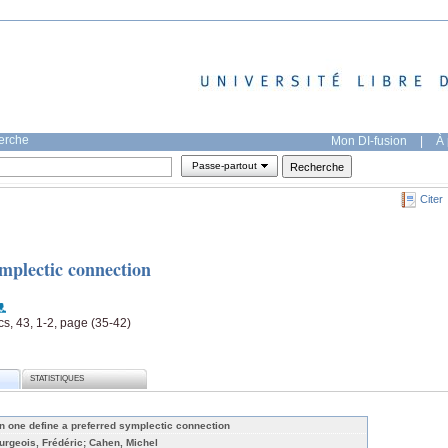
herche
Mon DI-fusion
|
À 
Passe-partout
Citer
ymplectic connection
s, 43, 1-2, page (35-42)
STATISTIQUES
n one define a preferred symplectic connection
urgeois, Frédéric; Cahen, Michel