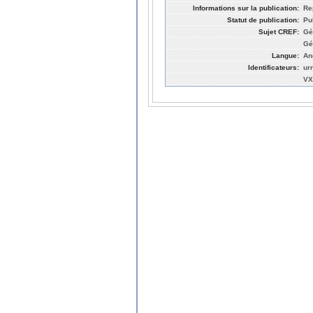
Informations sur la publication:
Re
Statut de publication:
Pu
Sujet CREF:
Gé
Gé
Langue:
An
Identificateurs:
ur
VX