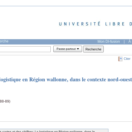
herche
Mon DI-fusion
|
À 
Passe-partout
Citer
 logistique en Région wallonne, dans le contexte nord-ouest
(88-89)
s cartes et des chiffres: La logistique en Région wallonne, dans le