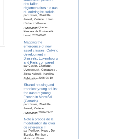
des failles
réglementaires : le cas
du coliving bruxellois
par Casier, Charlotte ,
Jolivet, Violaine , Héon
Cliche, Catherine
Québec,
Publication
Presses de l'Université
Laval, 2026-06-01
Mapping the
emergence of new
asset classes: Coliving
development in
Brussels, Luxembourg
and Paris compared
par Casier, Charlotte ,
Uyttebrouck, Constance ,
Zieba-Kulawik, Karolina
2026-04-10
Publication
Shared housing and
transient young adults:
the case of young
French in Montréal
(Canada)​
par Casier, Charlotte ,
Jolivet, Violaine
2026-03-02
Publication
Note à propos de la
modélisation du loyer
de référence II
par Perilleux, Hugo , De
Blander, Rembert ,