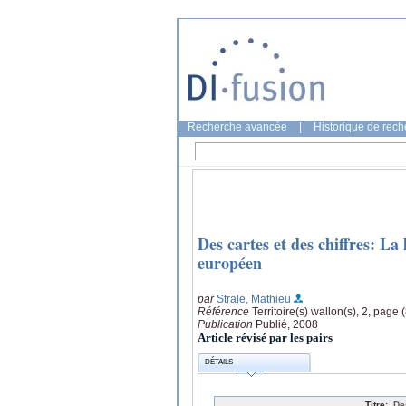
Recherche avancée
|
Historique de rec
Des cartes et des chiffres: La
européen
par
Strale, Mathieu
Référence
Territoire(s) wallon(s), 2, page 
Publication
Publié, 2008
Article révisé par les pairs
DÉTAILS
Titre:
De