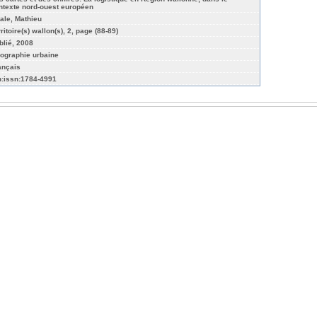
ntexte nord-ouest européen
rale, Mathieu
ritoire(s) wallon(s), 2, page (88-89)
blié, 2008
ographie urbaine
ançais
n:issn:1784-4991