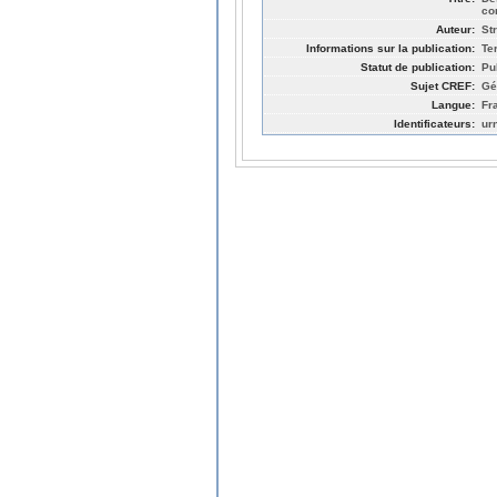
co
Auteur:
St
Informations sur la publication:
Ter
Statut de publication:
Pu
Sujet CREF:
Gé
Langue:
Fr
Identificateurs:
ur