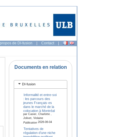
propos de DI-fusion
|
Contact
|
Documents en relation
DI-fusion
Informalité et entre-soi
: les parcours des
jeunes Français·es
dans le marché de la
colocation à Montréal
par Casier, Charlotte ,
Jolivet, Violaine
2026-06-04
Publication
Tentatives de
régulation d’une niche
immobilière profitant