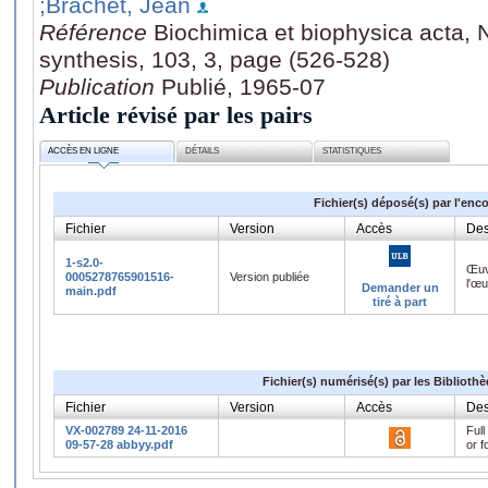
;Brachet, Jean
Référence
Biochimica et biophysica acta, N
synthesis, 103, 3, page (526-528)
Publication
Publié, 1965-07
Article révisé par les pairs
ACCÈS EN LIGNE
DÉTAILS
STATISTIQUES
Fichier(s) déposé(s) par l'enc
Fichier
Version
Accès
Des
1-s2.0-
Œuv
0005278765901516-
Version publiée
l'œ
Demander un
main.pdf
tiré à part
Fichier(s) numérisé(s) par les Biblioth
Fichier
Version
Accès
Des
VX-002789 24-11-2016
Full
09-57-28 abbyy.pdf
or f