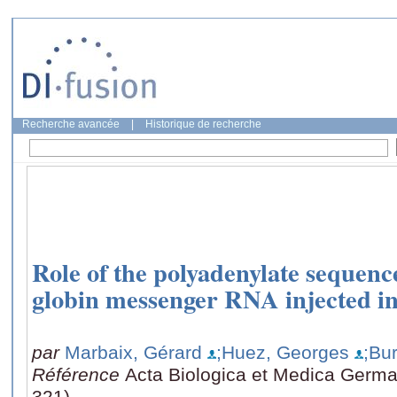
Recherche avancée
|
Historique de recherche
Role of the polyadenylate sequence 
globin messenger RNA injected i
par
Marbaix, Gérard
;Huez, Georges
;Bu
Référence
Acta Biologica et Medica German
321)