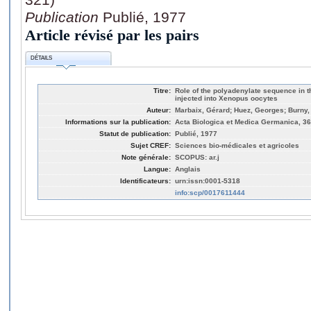
Publication
Publié, 1977
Article révisé par les pairs
DÉTAILS
Titre:
Role of the polyadenylate sequence in t
injected into Xenopus oocytes
Auteur:
Marbaix, Gérard; Huez, Georges; Burny,
Informations sur la publication:
Acta Biologica et Medica Germanica, 36,
Statut de publication:
Publié, 1977
Sujet CREF:
Sciences bio-médicales et agricoles
Note générale:
SCOPUS: ar.j
Langue:
Anglais
Identificateurs:
urn:issn:0001-5318
info:scp/0017611444