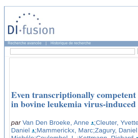
Recherche avancée
|
Historique de recherche
Even transcriptionally competent 
in bovine leukemia virus-induced 
par
Van Den Broeke, Anne
;Cleuter, Yvett
Daniel
;Mammerickx, Marc
;Zagury, Daniel
Michéle
;Coulombel, L.
;Kettmann, Richard