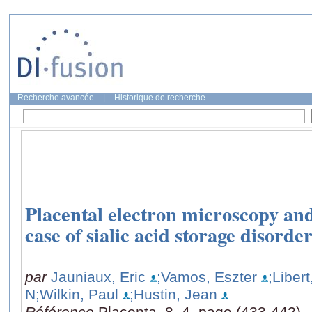
Recherche avancée
|
Historique de recherche
Placental electron microscopy and
case of sialic acid storage disorde
par
Jauniaux, Eric
;Vamos, Eszter
;Liber
N
;Wilkin, Paul
;Hustin, Jean
Référence
Placenta, 8, 4, page (433-442)