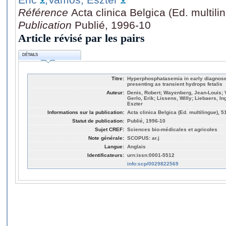
Référence
Acta clinica Belgica (Ed. multil
Publication
Publié, 1996-10
Article révisé par les pairs
DÉTAILS
Titre:
Hyperphosphatasemia in early diagnose
presenting as transient hydrops fetalis
Auteur:
Denis, Robert; Wayenberg, Jean-Louis; 
Gerlo, Erik; Lissens, Willy; Liebaers, I
Eszter
Informations sur la publication:
Acta clinica Belgica (Ed. multilingue), 5
Statut de publication:
Publié, 1996-10
Sujet CREF:
Sciences bio-médicales et agricoles
Note générale:
SCOPUS: ar.j
Langue:
Anglais
Identificateurs:
urn:issn:0001-5512
info:scp/0029822569