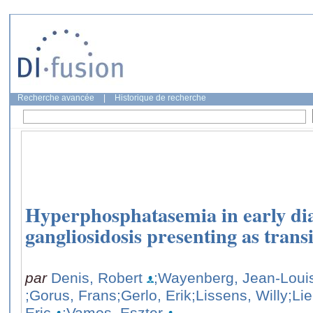
Recherche avancée
|
Historique de recherche
Hyperphosphatasemia in early di
gangliosidosis presenting as transi
par
Denis, Robert
;Wayenberg, Jean-Loui
;Gorus, Frans
;Gerlo, Erik
;Lissens, Willy
;Li
Eric
;Vamos, Eszter