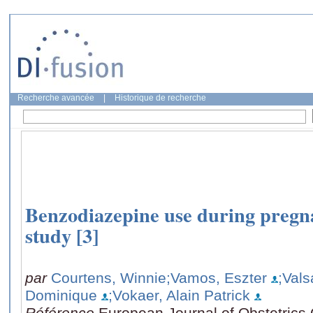
Recherche avancée
|
Historique de recherche
Benzodiazepine use during pregn
study [3]
par
Courtens, Winnie
;Vamos, Eszter
;Val
Dominique
;Vokaer, Alain Patrick
Référence
European Journal of Obstetrics