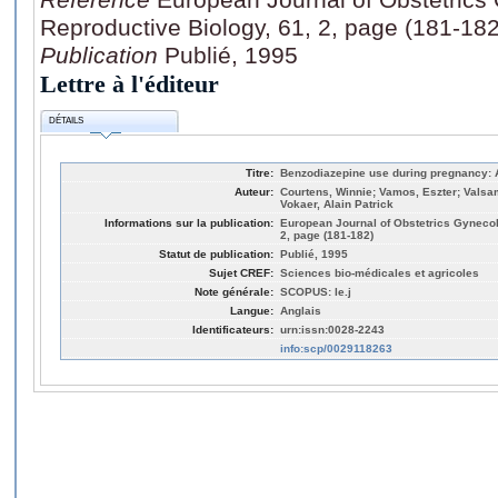
Reproductive Biology, 61, 2, page (181-182
Publication
Publié, 1995
Lettre à l'éditeur
DÉTAILS
Titre:
Benzodiazepine use during pregnancy: A
Auteur:
Courtens, Winnie; Vamos, Eszter; Valsa
Vokaer, Alain Patrick
Informations sur la publication:
European Journal of Obstetrics Gynecol
2, page (181-182)
Statut de publication:
Publié, 1995
Sujet CREF:
Sciences bio-médicales et agricoles
Note générale:
SCOPUS: le.j
Langue:
Anglais
Identificateurs:
urn:issn:0028-2243
info:scp/0029118263