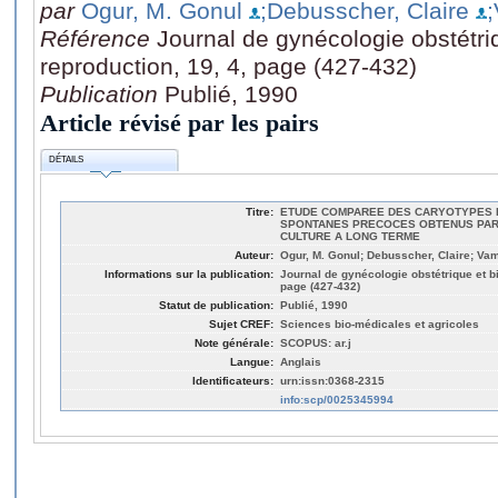
par
Ogur, M. Gonul
;Debusscher, Claire
Référence
Journal de gynécologie obstétriq
reproduction, 19, 4, page (427-432)
Publication
Publié, 1990
Article révisé par les pairs
DÉTAILS
Titre:
ETUDE COMPAREE DES CARYOTYPES 
SPONTANES PRECOCES OBTENUS PAR 
CULTURE A LONG TERME
Auteur:
Ogur, M. Gonul; Debusscher, Claire; Va
Informations sur la publication:
Journal de gynécologie obstétrique et bi
page (427-432)
Statut de publication:
Publié, 1990
Sujet CREF:
Sciences bio-médicales et agricoles
Note générale:
SCOPUS: ar.j
Langue:
Anglais
Identificateurs:
urn:issn:0368-2315
info:scp/0025345994