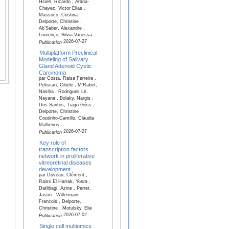
Hsieh, Ricardo , Arana-
Chavez, Victor Elias ,
Massoco, Cristina ,
Delporte, Christine ,
Ab’Saber, Alexandre ,
Lourenço, Silvia Vanessa
2026-07-27
Publication
Multiplatform Preclinical
Modeling of Salivary
Gland Adenoid Cystic
Carcinoma
par Costa, Raisa Ferreira ,
Pelissari, Cibele , M'Rabet,
Nasiha , Rodrigues Lé,
Nayana , Bolaky, Nargis ,
Dos Santos, Tiago Góss ,
Delporte, Christine ,
Coutinho-Camillo, Cláudia
Malheiros
2026-07-27
Publication
Key role of
transcription factors
network in proliferative
vitreoretinal diseases
development
par Duveau, Clément ,
Raiss El Harrak, Yosra ,
Datlibagi, Azine , Perret,
Jason , Willermain,
Francois , Delporte,
Christine , Motulsky, Elie
2026-07-02
Publication
Single cell multiomics