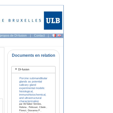
propos de DI-fusion
|
Contact
|
Documents en relation
DI-fusion
Porcine submandibular
glands as potential
salivary gland
experimental models:
histological,
immunohistochemical,
and ultrastructural
characterization
par Ab’Sáber Simões,
Helena , Pelissari, Cibele ,
Florezi, Giovanna P ,