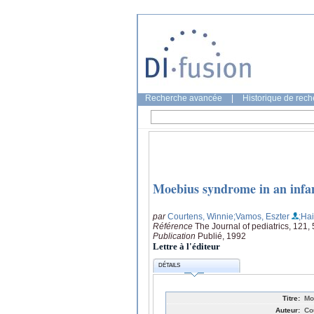
Recherche avancée
|
Historique de rec
Moebius syndrome in an infan
par
Courtens, Winnie
;Vamos, Eszter
;Ha
Référence
The Journal of pediatrics, 121,
Publication
Publié, 1992
Lettre à l'éditeur
DÉTAILS
Titre:
Mo
Auteur:
Co