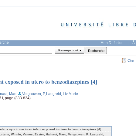
herche
Mon DI-fusion
|
À 
Passe-partout
Citer
t exposed in utero to benzodiazepines [4]
inaut, Marc
;Vergauwen, P
;Laegreid, Liv Marie
 5 I, page (833-834)
ebius syndrome in an infant exposed in utero to benzodiazepines [4]
urtens, Winnie; Vamos, Eszter; Hainaut, Marc; Vergauwen, P; Laegreid,