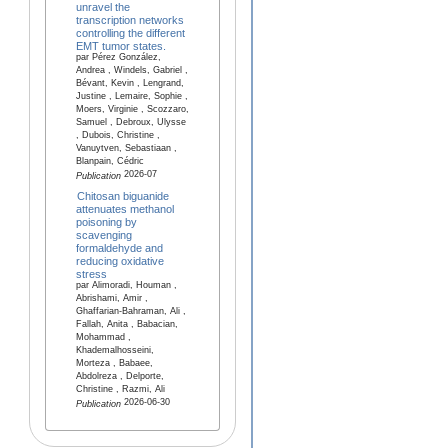
unravel the
transcription networks
controlling the different
EMT tumor states.
par Pérez González,
Andrea , Windels, Gabriel ,
Bévant, Kevin , Lengrand,
Justine , Lemaire, Sophie ,
Moers, Virginie , Scozzaro,
Samuel , Debroux, Ulysse
, Dubois, Christine ,
Vanuytven, Sebastiaan ,
Blanpain, Cédric
2026-07
Publication
Chitosan biguanide
attenuates methanol
poisoning by
scavenging
formaldehyde and
reducing oxidative
stress
par Alimoradi, Houman ,
Abrishami, Amir ,
Ghaffarian-Bahraman, Ali ,
Fallah, Anita , Babacian,
Mohammad ,
Khademalhosseini,
Morteza , Babaee,
Abdolreza , Delporte,
Christine , Razmi, Ali
2026-06-30
Publication