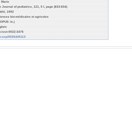
v Marie
e Journal of pediatrics, 121, 5 I, page (833-834)
blié, 1992
iences bio-médicales et agricoles
OPUS: le.j
glais
n:issn:0022-3476
fo:scp/0026445113