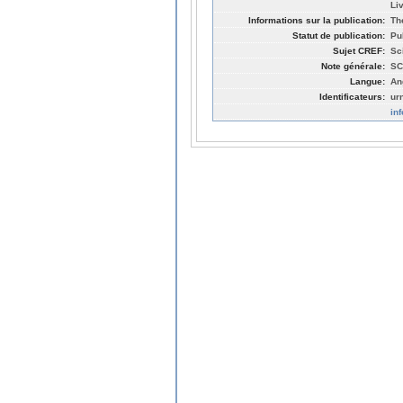
Li
Informations sur la publication:
Th
Statut de publication:
Pu
Sujet CREF:
Sc
Note générale:
SC
Langue:
An
Identificateurs:
ur
in