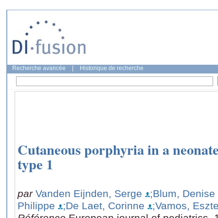
Recherche avancée
|
Historique de recherche
Cutaneous porphyria in a neonate
type 1
par
Vanden Eijnden, Serge
;Blum, Denise
Philippe
;De Laet, Corinne
;Vamos, Eszte
Référence
European journal of pediatrics, 