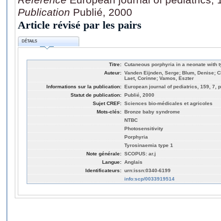
Publication
Publié, 2000
Article révisé par les pairs
DÉTAILS
Titre:
Cutaneous porphyria in a neonate with 
Auteur:
Vanden Eijnden, Serge; Blum, Denise; C
Laet, Corinne; Vamos, Eszter
Informations sur la publication:
European journal of pediatrics, 159, 7, 
Statut de publication:
Publié, 2000
Sujet CREF:
Sciences bio-médicales et agricoles
Mots-clés:
Bronze baby syndrome
NTBC
Photosensitivity
Porphyria
Tyrosinaemia type 1
Note générale:
SCOPUS: ar.j
Langue:
Anglais
Identificateurs:
urn:issn:0340-6199
info:scp/0033919514